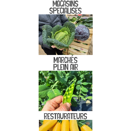
Magasins
spécialisés
mARCHÉs
plein air
Restaurateurs